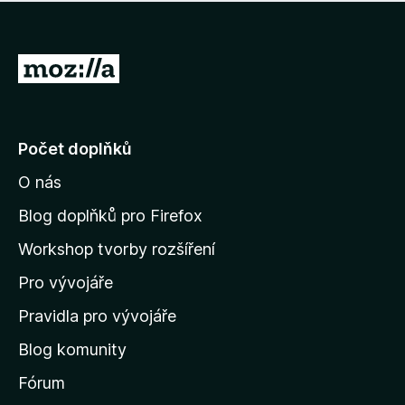
í
d
o
m
n
n
o
e
P
c
h
e
ř
o
n
e
d
o
n
j
Počet doplňků
o
í
c
O nás
t
e
n
n
Blog doplňků pro Firefox
o
a
Workshop tvorby rozšíření
d
Pro vývojáře
o
m
Pravidla pro vývojáře
o
Blog komunity
v
s
Fórum