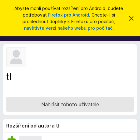
H
Přihlásit se
Abyste mohli používat rozšíření pro Android, budete
l
potřebovat
Firefox pro Android
. Chcete-li si
D
S
e
prohlédnout doplňky k Firefoxu pro počítač,
k
o
navštivte verzi našeho webu pro počítač
.
r
d
p
ý
a
t
l
t
ň
k
y
d
tl
o
p
r
o
Nahlásit tohoto uživatele
h
l
í
Rozšíření od autora tl
ž
e