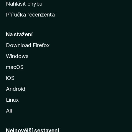
k
Nahlásit chybu
o
Příručka recenzenta
u
s
t
Na stažení
r
Download Firefox
á
Windows
n
k
macOS
u
iOS
M
o
Android
z
Linux
i
All
l
l
y
Nejnovější sestavení