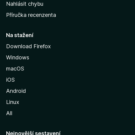
k
Nahlásit chybu
o
Příručka recenzenta
u
s
t
Na stažení
r
Download Firefox
á
Windows
n
k
macOS
u
iOS
M
o
Android
z
Linux
i
All
l
l
y
Nejnovější sestavení