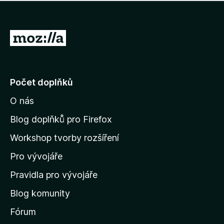
í
d
o
m
n
n
o
e
P
c
h
e
ř
o
n
e
d
o
n
j
Počet doplňků
o
í
c
O nás
t
e
n
n
Blog doplňků pro Firefox
o
a
Workshop tvorby rozšíření
d
Pro vývojáře
o
m
Pravidla pro vývojáře
o
Blog komunity
v
s
Fórum