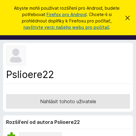
H
Přihlásit se
Abyste mohli používat rozšíření pro Android, budete
l
potřebovat
Firefox pro Android
. Chcete-li si
D
S
e
prohlédnout doplňky k Firefoxu pro počítač,
k
o
navštivte verzi našeho webu pro počítač
.
r
d
p
ý
a
t
l
t
ň
k
y
d
Pslioere22
o
p
r
o
Nahlásit tohoto uživatele
h
l
í
Rozšíření od autora Pslioere22
ž
e