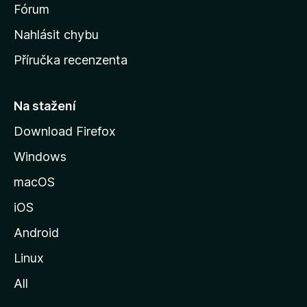
s
Fórum
k
Nahlásit chybu
o
Příručka recenzenta
u
s
t
Na stažení
r
Download Firefox
á
Windows
n
k
macOS
u
iOS
M
o
Android
z
Linux
i
All
l
l