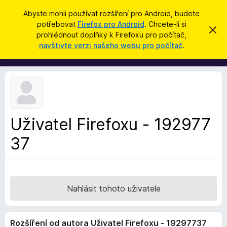
H
Přihlásit se
Abyste mohli používat rozšíření pro Android, budete
l
potřebovat
Firefox pro Android
. Chcete-li si
D
S
e
prohlédnout doplňky k Firefoxu pro počítač,
k
o
navštivte verzi našeho webu pro počítač
.
r
d
p
ý
a
t
l
t
ň
k
y
d
Uživatel Firefoxu - 192977
o
37
p
r
o
h
l
Nahlásit tohoto uživatele
í
ž
Rozšíření od autora Uživatel Firefoxu - 19297737
e