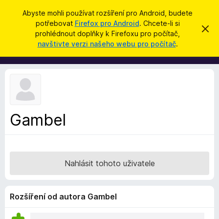
H
Přihlásit se
Abyste mohli používat rozšíření pro Android, budete
l
potřebovat
Firefox pro Android
. Chcete-li si
D
S
e
prohlédnout doplňky k Firefoxu pro počítač,
k
o
navštivte verzi našeho webu pro počítač
.
r
d
p
ý
a
t
l
t
ň
k
y
d
Gambel
o
p
r
o
Nahlásit tohoto uživatele
h
l
í
Rozšíření od autora Gambel
ž
e