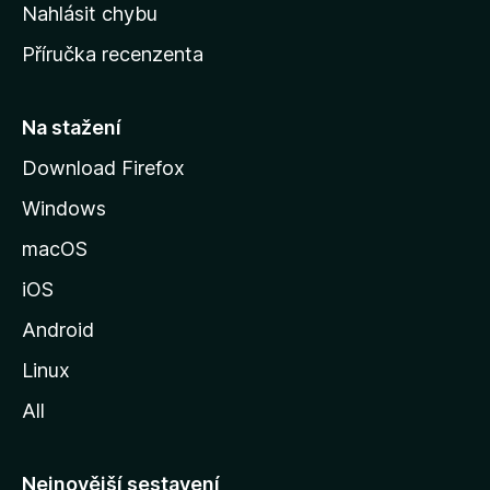
k
Nahlásit chybu
o
Příručka recenzenta
u
s
t
Na stažení
r
Download Firefox
á
Windows
n
k
macOS
u
iOS
M
o
Android
z
Linux
i
All
l
l
y
Nejnovější sestavení