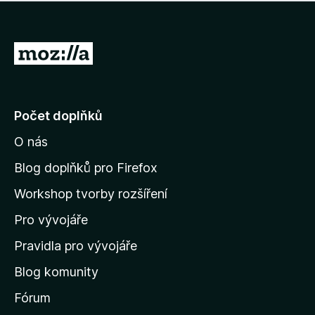
í
d
o
m
n
n
o
e
P
c
h
e
ř
o
n
e
d
o
n
j
Počet doplňků
o
í
c
O nás
t
e
n
n
Blog doplňků pro Firefox
o
a
Workshop tvorby rozšíření
d
Pro vývojáře
o
m
Pravidla pro vývojáře
o
Blog komunity
v
s
Fórum