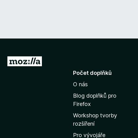
P
ř
Počet doplňků
e
O nás
j
í
Blog doplňků pro
t
Firefox
n
Workshop tvorby
a
rozšíření
d
o
Pro vývojáře