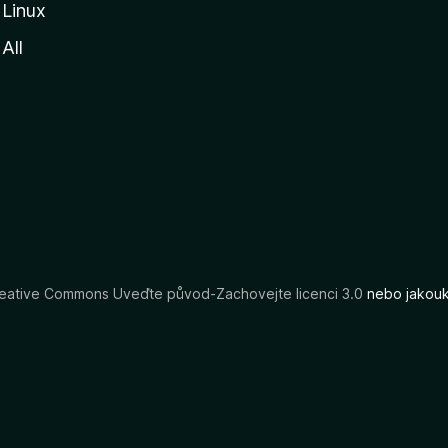
Linux
All
eative Commons Uveďte původ-Zachovejte licenci 3.0
nebo jakouko