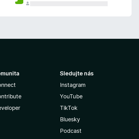
omunita
Sledujte nás
onnect
Instagram
ntribute
YouTube
veloper
TikTok
Bluesky
Podcast