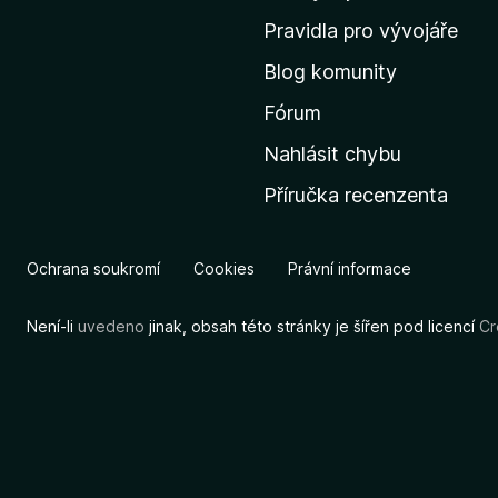
m
Pravidla pro vývojáře
o
Blog komunity
v
s
Fórum
k
Nahlásit chybu
o
Příručka recenzenta
u
s
t
Ochrana soukromí
Cookies
Právní informace
r
á
Není-li
uvedeno
jinak, obsah této stránky je šířen pod licencí
Cr
n
k
u
M
o