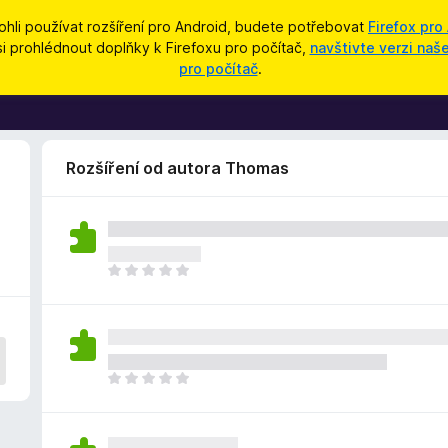
hli používat rozšíření pro Android, budete potřebovat
Firefox pro
si prohlédnout doplňky k Firefoxu pro počítač,
navštivte verzi na
pro počítač
.
Rozšíření od autora Thomas
Z
a
t
í
m
n
Z
e
a
h
t
o
í