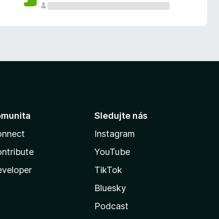
omunita
Sledujte nás
onnect
Instagram
ntribute
YouTube
veloper
TikTok
Bluesky
Podcast