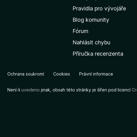
m
Pravidla pro vývojáře
o
Blog komunity
v
s
Fórum
k
Nahlásit chybu
o
Příručka recenzenta
u
s
t
Ochrana soukromí
Cookies
Právní informace
r
á
Není-li
uvedeno
jinak, obsah této stránky je šířen pod licencí
Cr
n
k
u
M
o