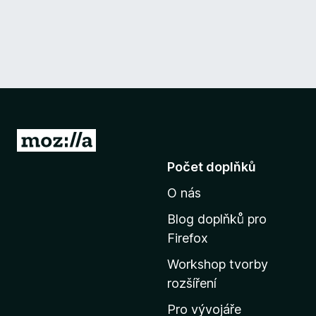
P
ř
Počet doplňků
e
O nás
j
í
Blog doplňků pro
t
Firefox
n
Workshop tvorby
a
rozšíření
d
o
Pro vývojáře