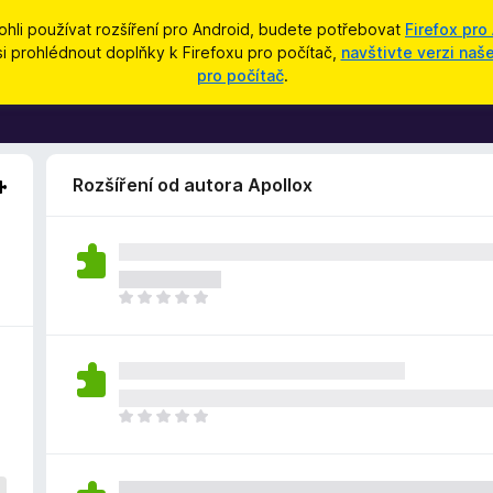
hli používat rozšíření pro Android, budete potřebovat
Firefox pro
si prohlédnout doplňky k Firefoxu pro počítač,
navštivte verzi na
pro počítač
.
Rozšíření od autora Apollox
Z
a
t
í
m
n
Z
e
a
h
t
o
í