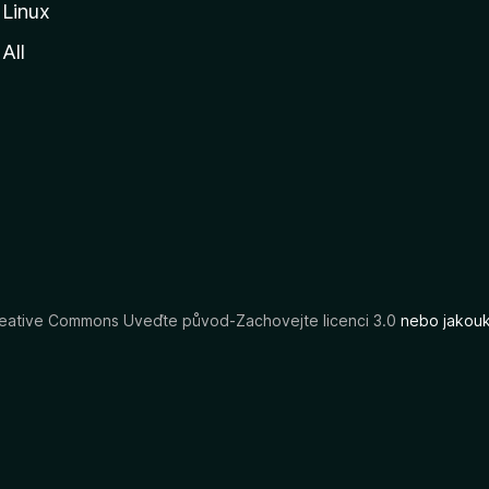
Linux
All
eative Commons Uveďte původ-Zachovejte licenci 3.0
nebo jakouko