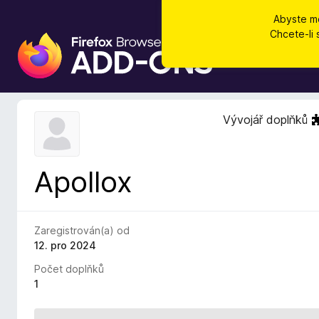
Abyste mo
Chcete-li 
D
o
p
l
ň
Vývojář doplňků
k
y
d
Apollox
o
p
r
o
Zaregistrován(a) od
h
12. pro 2024
l
Počet doplňků
í
1
ž
e