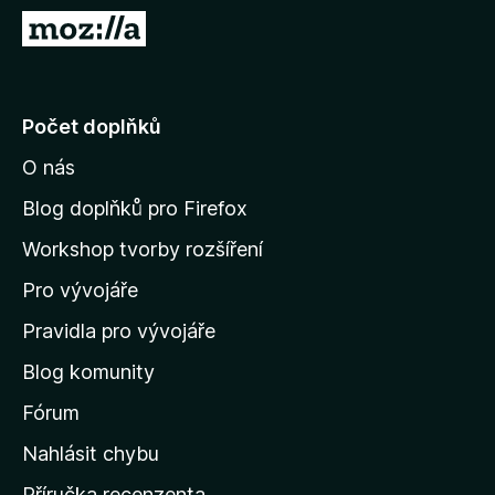
č
P
e
ř
F
e
i
j
Počet doplňků
r
í
e
O nás
t
f
n
o
Blog doplňků pro Firefox
x
a
Workshop tvorby rozšíření
d
Pro vývojáře
o
m
Pravidla pro vývojáře
o
Blog komunity
v
s
Fórum
k
Nahlásit chybu
o
Příručka recenzenta