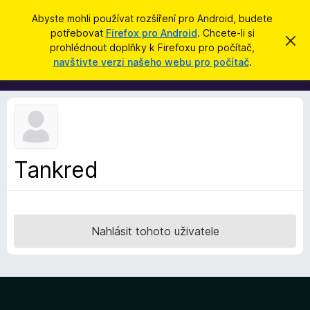
H
Přihlásit se
Abyste mohli používat rozšíření pro Android, budete
l
potřebovat
Firefox pro Android
. Chcete-li si
D
S
e
prohlédnout doplňky k Firefoxu pro počítač,
k
o
navštivte verzi našeho webu pro počítač
.
r
d
p
ý
a
t
l
t
ň
k
y
d
Tankred
o
p
r
o
Nahlásit tohoto uživatele
h
l
í
ž
e