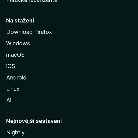
u
s
t
Na stažení
r
Download Firefox
á
Windows
n
k
macOS
u
iOS
M
o
Android
z
Linux
i
All
l
l
y
Nejnovější sestavení
Nightly