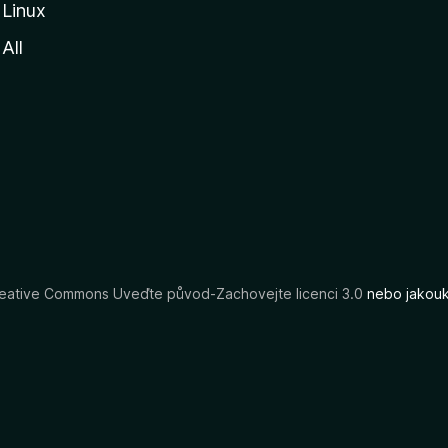
Linux
All
eative Commons Uveďte původ-Zachovejte licenci 3.0
nebo jakouko