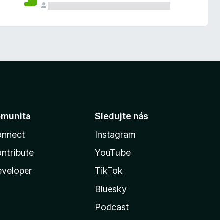
omunita
Sledujte nás
onnect
Instagram
ntribute
YouTube
veloper
TikTok
Bluesky
Podcast