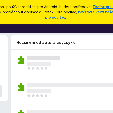
hli používat rozšíření pro Android, budete potřebovat
Firefox pro
si prohlédnout doplňky k Firefoxu pro počítač,
navštivte verzi na
pro počítač
.
Rozšíření od autora zsyzsykk
Z
a
t
í
m
n
Z
e
a
h
t
o
í