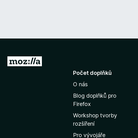
P
ř
Počet doplňků
e
O nás
j
í
Blog doplňků pro
t
Firefox
n
Workshop tvorby
a
rozšíření
d
o
Pro vývojáře