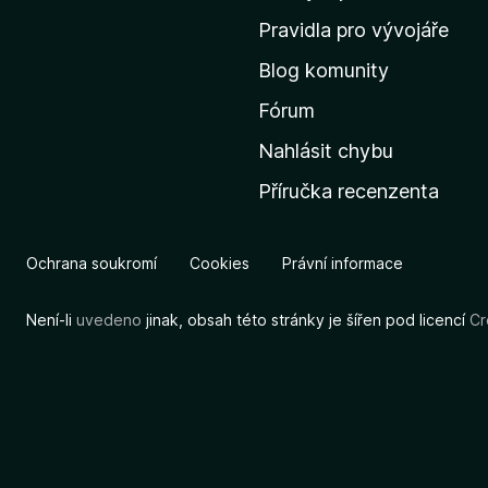
m
Pravidla pro vývojáře
o
Blog komunity
v
s
Fórum
k
Nahlásit chybu
o
Příručka recenzenta
u
s
t
Ochrana soukromí
Cookies
Právní informace
r
á
Není-li
uvedeno
jinak, obsah této stránky je šířen pod licencí
Cr
n
k
u
M
o