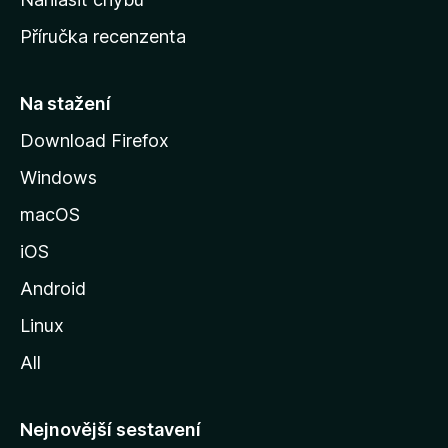
o
Příručka recenzenta
u
s
t
Na stažení
r
Download Firefox
á
Windows
n
k
macOS
u
iOS
M
o
Android
z
Linux
i
All
l
l
y
Nejnovější sestavení