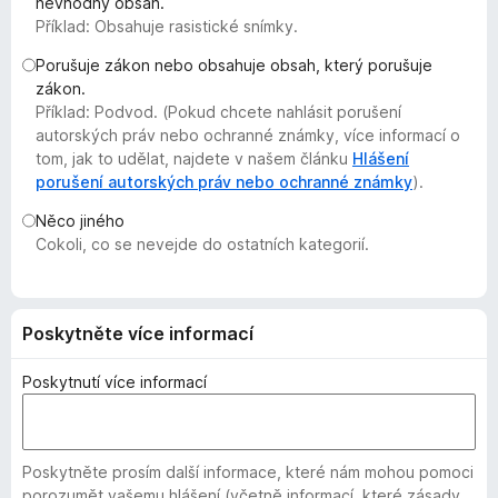
nevhodný obsah.
č
Příklad: Obsahuje rasistické snímky.
e
Porušuje zákon nebo obsahuje obsah, který porušuje
F
zákon.
i
Příklad: Podvod. (Pokud chcete nahlásit porušení
r
autorských práv nebo ochranné známky, více informací o
e
tom, jak to udělat, najdete v našem článku
Hlášení
f
porušení autorských práv nebo ochranné známky
).
o
Něco jiného
x
Cokoli, co se nevejde do ostatních kategorií.
Poskytněte více informací
Poskytnutí více informací
Poskytněte prosím další informace, které nám mohou pomoci
porozumět vašemu hlášení (včetně informací, které zásady