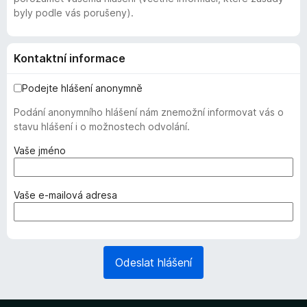
byly podle vás porušeny).
Kontaktní informace
Podejte hlášení anonymně
Podání anonymního hlášení nám znemožní informovat vás o
stavu hlášení i o možnostech odvolání.
(
Vaše jméno
v
y
ž
(
Vaše e-mailová adresa
a
v
d
y
o
ž
v
a
Odeslat hlášení
á
d
n
o
o
v