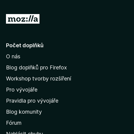
)
á
n
o
P
)
ř
e
j
Počet doplňků
í
O nás
t
n
Blog doplňků pro Firefox
a
Workshop tvorby rozšíření
d
Pro vývojáře
o
m
Pravidla pro vývojáře
o
Blog komunity
v
s
Fórum
k
Nahlásit chybu