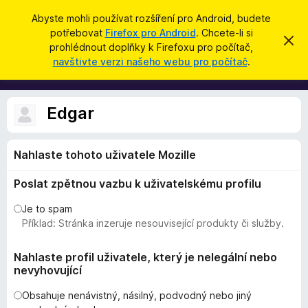
H
Přihlásit se
Abyste mohli používat rozšíření pro Android, budete
l
potřebovat
Firefox pro Android
. Chcete-li si
D
S
e
prohlédnout doplňky k Firefoxu pro počítač,
k
o
navštivte verzi našeho webu pro počítač
.
r
d
p
ý
a
t
l
t
ň
Edgar
k
y
Nahlaste tohoto uživatele Mozille
d
o
Poslat zpětnou vazbu k uživatelskému profilu
p
r
Je to spam
o
Příklad: Stránka inzeruje nesouvisející produkty či služby.
h
l
Nahlaste profil uživatele, který je nelegální nebo
nevyhovující
í
ž
Obsahuje nenávistný, násilný, podvodný nebo jiný
e