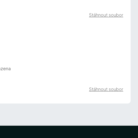
Stáhnout soubor
azena
Stáhnout soubor