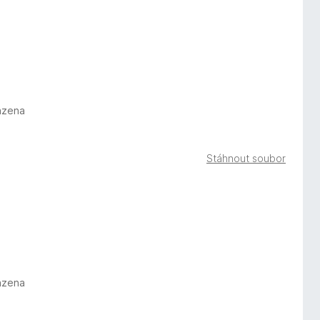
azena
Stáhnout soubor
azena