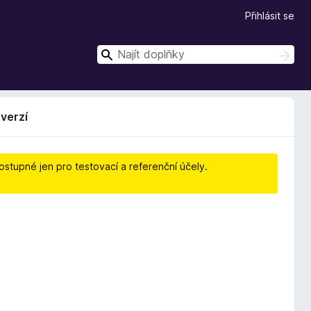
Přihlásit se
H
H
l
l
e
e
d
d
a
verzí
t
a
t
stupné jen pro testovací a referenční účely.