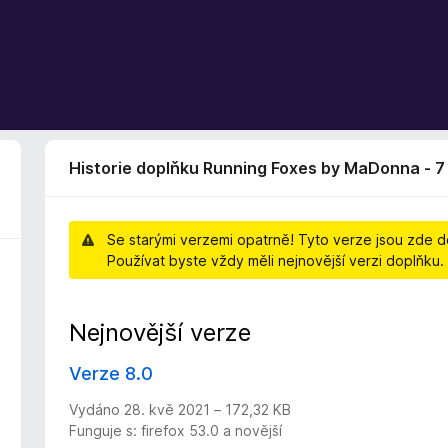
Historie doplňku Running Foxes by MaDonna - 7 
Se starými verzemi opatrně! Tyto verze jsou zde do
Používat byste vždy měli nejnovější verzi doplňku.
Nejnovější verze
Verze 8.0
Vydáno 28. kvě 2021 – 172,32 KB
Funguje s: firefox 53.0 a novější