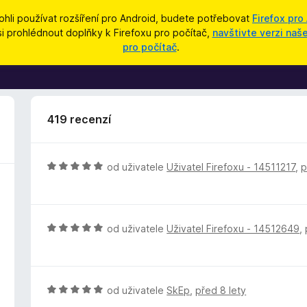
hli používat rozšíření pro Android, budete potřebovat
Firefox pro
si prohlédnout doplňky k Firefoxu pro počítač,
navštivte verzi na
pro počítač
.
419 recenzí
H
od uživatele
Uživatel Firefoxu - 14511217
,
p
o
d
n
o
H
od uživatele
Uživatel Firefoxu - 14512649
,
c
o
e
d
n
n
í
o
H
od uživatele
SkEp
,
před 8 lety
:
c
o