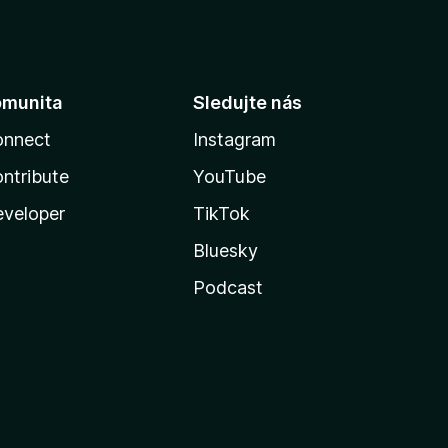
omunita
Sledujte nás
onnect
Instagram
ntribute
YouTube
veloper
TikTok
Bluesky
Podcast