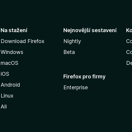
5
Na stažení
Nejnovější sestavení
K
Download Firefox
Nightly
C
Windows
Beta
Co
macOS
De
iOS
Firefox pro firmy
Android
Enterprise
Linux
All