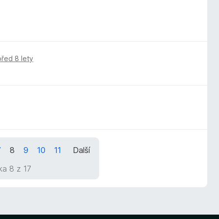
před 8 lety
7
8
9
10
11
Další
ka 8 z 17