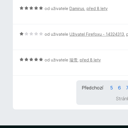
n
5
í
o
H
od uživatele
Damirus
,
před 8 lety
:
c
o
5
e
d
z
n
n
5
í
o
H
od uživatele
Uživatel Firefoxu - 14324313
,
:
c
o
5
e
d
z
n
n
5
í
o
H
od uživatele
瑞雪
,
před 8 lety
:
c
o
5
e
d
z
n
n
5
í
o
Předchozí
5
6
:
c
1
e
Strán
z
n
5
í
:
5
z