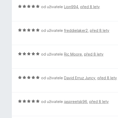
5
e
H
od uživatele
Lion994
,
před 8 lety
z
n
o
5
í
d
:
n
5
o
H
od uživatele
freddielaker2
,
před 8 lety
z
c
o
5
e
d
n
n
í
o
H
od uživatele
Ric Moore
,
před 8 lety
:
c
o
5
e
d
z
n
n
5
í
o
H
od uživatele
David Erruz Juncy
,
před 8 lety
:
c
o
5
e
d
z
n
n
5
í
o
H
od uživatele
jaspreetsk96
,
před 8 lety
:
c
o
5
e
d
z
n
n