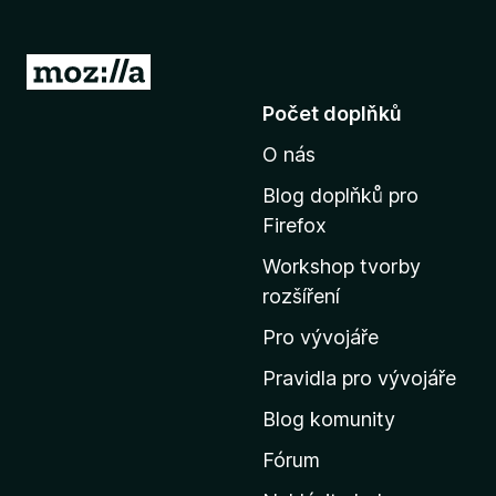
P
ř
Počet doplňků
e
O nás
j
í
Blog doplňků pro
t
Firefox
n
Workshop tvorby
a
rozšíření
d
o
Pro vývojáře
m
Pravidla pro vývojáře
o
Blog komunity
v
s
Fórum
k