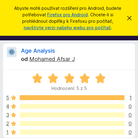
H
Přihlásit se
Abyste mohli používat rozšíření pro Android, budete
l
potřebovat
Firefox pro Android
. Chcete-li si
D
S
e
prohlédnout doplňky k Firefoxu pro počítač,
k
o
navštivte verzi našeho webu pro počítač
.
r
d
p
ý
a
t
l
t
ň
R
Age Analysis
k
od
Mohamed Afsar J
y
e
d
H
o
c
o
p
Hodnocení: 5 z 5
d
r
e
n
5
1
o
o
4
0
h
n
c
l
3
0
e
í
n
z
2
0
í
ž
1
0
:
e