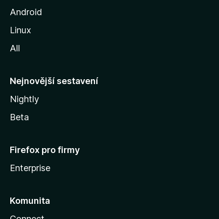
o
Android
z
Linux
i
All
l
l
y
Nejnovější sestavení
Nightly
Beta
Firefox pro firmy
Enterprise
Komunita
Connect