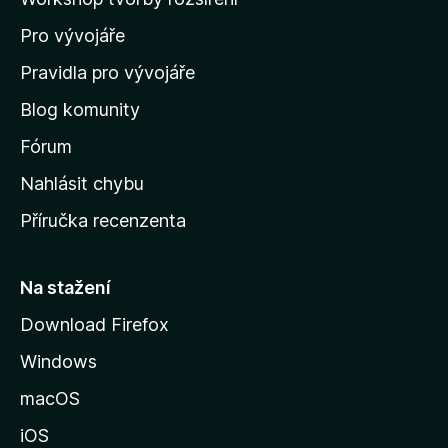
d
e
Pro vývojáře
o
m
Pravidla pro vývojáře
A
o
Blog komunity
v
n
s
Fórum
k
a
Nahlásit chybu
o
Příručka recenzenta
l
u
s
y
t
Na stažení
r
s
Download Firefox
á
Windows
n
i
k
macOS
s
u
iOS
M